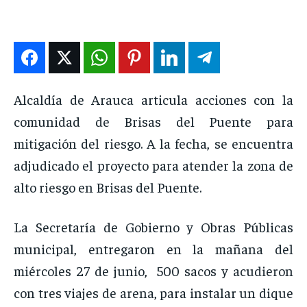
ENTRETENIMIENTO
ENTRETENIMIENTO
ENTRETENIMIENTO
ENTRETENIMIENTO
EN VIVO
EN VIVO
EN VIVO
EN VIVO
NOSOTROS
NOSOTROS
NOSOTROS
NOSOTROS
Alcaldía de Arauca articula acciones con la
comunidad de Brisas del Puente para
INSTITUCIONAL
INSTITUCIONAL
INSTITUCIONAL
INSTITUCIONAL
mitigación del riesgo. A la fecha, se encuentra
PUATE CON NOSOTROS
PUATE CON NOSOTROS
PUATE CON NOSOTROS
PUATE CON NOSOTROS
adjudicado el proyecto para atender la zona de
alto riesgo en Brisas del Puente.
La Secretaría de Gobierno y Obras Públicas
municipal, entregaron en la mañana del
miércoles 27 de junio, 500 sacos y acudieron
con tres viajes de arena, para instalar un dique