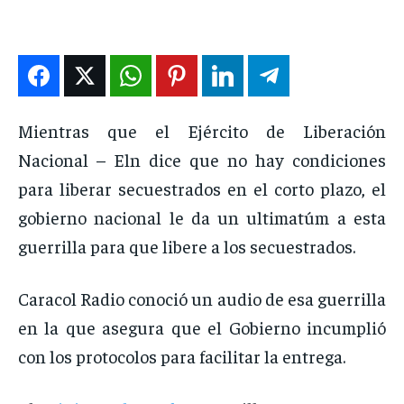
DEPORTES
DEPORTES
DEPORTES
DEPORTES
ENTRETENIMIENTO
ENTRETENIMIENTO
ENTRETENIMIENTO
ENTRETENIMIENTO
EN VIVO
EN VIVO
EN VIVO
EN VIVO
Mientras que el Ejército de Liberación
NOSOTROS
NOSOTROS
NOSOTROS
NOSOTROS
Nacional – Eln dice que no hay condiciones
para liberar secuestrados en el corto plazo, el
INSTITUCIONAL
INSTITUCIONAL
INSTITUCIONAL
INSTITUCIONAL
gobierno nacional le da un ultimatúm a esta
PUATE CON NOSOTROS
PUATE CON NOSOTROS
PUATE CON NOSOTROS
PUATE CON NOSOTROS
guerrilla para que libere a los secuestrados.
Caracol Radio conoció un audio de esa guerrilla
en la que asegura que el Gobierno incumplió
con los protocolos para facilitar la entrega.