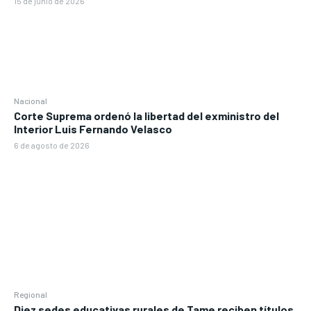
15 de junio de 2026
Nacional
Corte Suprema ordenó la libertad del exministro del
Interior Luis Fernando Velasco
6 de agosto de 2026
Regional
Diez sedes educativas rurales de Tame reciben títulos