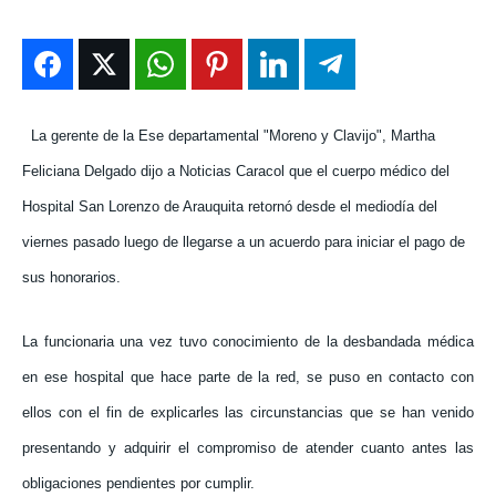
ENTRETENIMIENTO
ENTRETENIMIENTO
ENTRETENIMIENTO
ENTRETENIMIENTO
EN VIVO
EN VIVO
EN VIVO
EN VIVO
NOSOTROS
NOSOTROS
NOSOTROS
NOSOTROS
La gerente de la Ese departamental "Moreno y Clavijo", Martha
Feliciana Delgado dijo a Noticias Caracol que el cuerpo médico del
INSTITUCIONAL
INSTITUCIONAL
INSTITUCIONAL
INSTITUCIONAL
Hospital San Lorenzo de Arauquita retornó desde el mediodía del
PUATE CON NOSOTROS
PUATE CON NOSOTROS
PUATE CON NOSOTROS
PUATE CON NOSOTROS
viernes pasado luego de llegarse a un acuerdo para iniciar el pago de
sus honorarios.
La funcionaria una vez tuvo conocimiento de la desbandada médica
en ese hospital que hace parte de la red, se puso en contacto con
ellos con el fin de explicarles las circunstancias que se han venido
presentando y adquirir el compromiso de atender cuanto antes las
obligaciones pendientes por cumplir.