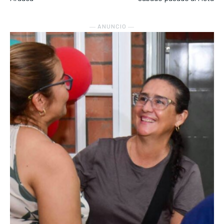
― ANUNCIO ―