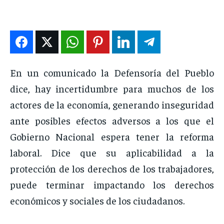
ENTRETENIMIENTO
ENTRETENIMIENTO
ENTRETENIMIENTO
ENTRETENIMIENTO
EN VIVO
EN VIVO
EN VIVO
EN VIVO
NOSOTROS
NOSOTROS
NOSOTROS
NOSOTROS
En un comunicado la Defensoría del Pueblo
INSTITUCIONAL
INSTITUCIONAL
INSTITUCIONAL
INSTITUCIONAL
dice, hay incertidumbre para muchos de los
actores de la economía, generando inseguridad
PUATE CON NOSOTROS
PUATE CON NOSOTROS
PUATE CON NOSOTROS
PUATE CON NOSOTROS
ante posibles efectos adversos a los que el
Gobierno Nacional espera tener la reforma
laboral. Dice que su aplicabilidad a la
protección de los derechos de los trabajadores,
puede terminar impactando los derechos
económicos y sociales de los ciudadanos.