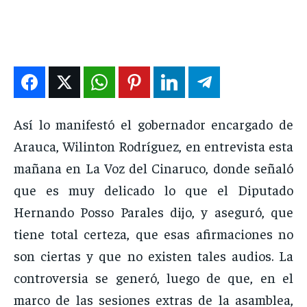
ENTRETENIMIENTO
ENTRETENIMIENTO
ENTRETENIMIENTO
ENTRETENIMIENTO
EN VIVO
EN VIVO
EN VIVO
EN VIVO
NOSOTROS
NOSOTROS
NOSOTROS
NOSOTROS
Así lo manifestó el gobernador encargado de
INSTITUCIONAL
INSTITUCIONAL
INSTITUCIONAL
INSTITUCIONAL
Arauca, Wilinton Rodríguez, en entrevista esta
PUATE CON NOSOTROS
PUATE CON NOSOTROS
PUATE CON NOSOTROS
PUATE CON NOSOTROS
mañana en La Voz del Cinaruco, donde señaló
que es muy delicado lo que el Diputado
Hernando Posso Parales dijo, y aseguró, que
tiene total certeza, que esas afirmaciones no
son ciertas y que no existen tales audios. La
controversia se generó, luego de que, en el
marco de las sesiones extras de la asamblea,