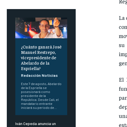
Reg
La 
co
mov
su
¿Cuánto ganará José
Manuel Restrepo,
im
vicepresidente de
gen
Abelardo de la
Espriella?
Redacción Noticias
El 
Este 7 de agosto, Abelardo
fun
de la Espriella se
posesionará como
presidente de la
par
República. Desde Cali, el
mandatario entrante
dep
iniciará su periodo de...
un
est
Iván Cepeda anuncia un