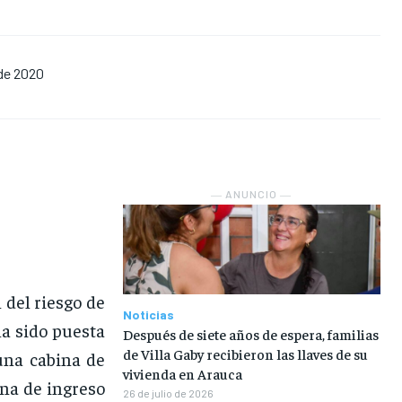
NOSOTROS
NOSOTROS
NOSOTROS
NOSOTROS
 de 2020
INSTITUCIONAL
INSTITUCIONAL
INSTITUCIONAL
INSTITUCIONAL
PUATE CON NOSOTROS
PUATE CON NOSOTROS
PUATE CON NOSOTROS
PUATE CON NOSOTROS
― ANUNCIO ―
 del riesgo de
Noticias
a sido puesta
Después de siete años de espera, familias
de Villa Gaby recibieron las llaves de su
una cabina de
vivienda en Arauca
ona de ingreso
26 de julio de 2026