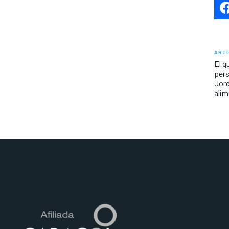
ARTÍ
El q
pers
Jord
alim