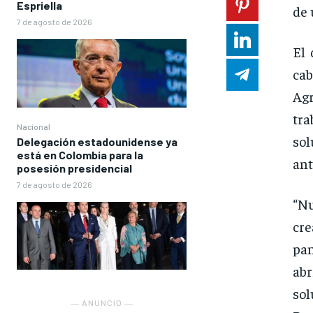
Espriella
de 
7 de agosto de 2026
El 
ca
Agr
tr
Nacional
sol
Delegación estadounidense ya
está en Colombia para la
ant
posesión presidencial
7 de agosto de 2026
“Nu
cr
pa
abr
sol
― ANUNCIO ―