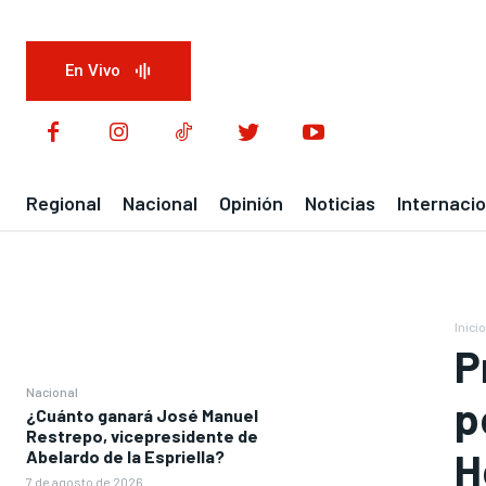
En Vivo
Regional
Nacional
Opinión
Noticias
Internacio
Inicio
P
Nacional
p
¿Cuánto ganará José Manuel
Restrepo, vicepresidente de
H
Abelardo de la Espriella?
7 de agosto de 2026