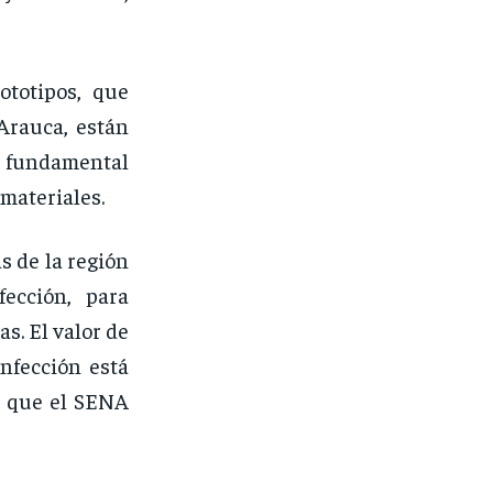
ototipos, que
Arauca, están
s fundamental
materiales.
s de la región
ección, para
s. El valor de
infección está
o que el SENA