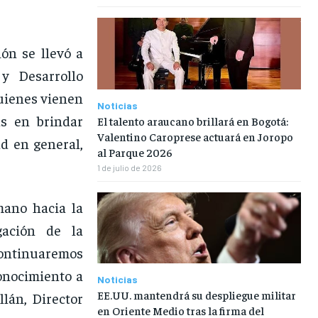
ión se llevó a
y Desarrollo
quienes vienen
Noticias
s en brindar
El talento araucano brillará en Bogotá:
Valentino Caroprese actuará en Joropo
d en general,
al Parque 2026
1 de julio de 2026
mano hacia la
gación de la
ontinuaremos
onocimiento a
Noticias
EE.UU. mantendrá su despliegue militar
llán, Director
en Oriente Medio tras la firma del