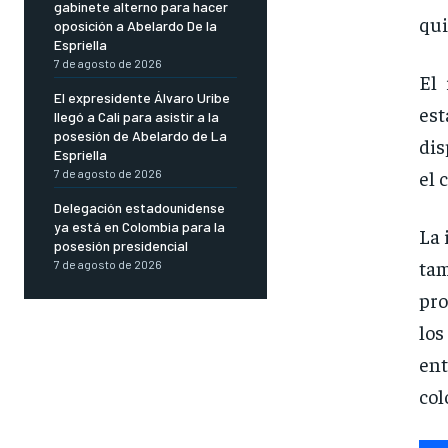
gabinete alterno para hacer
qui
oposición a Abelardo De la
Espriella
7 de agosto de 2026
El 
El expresidente Álvaro Uribe
est
llegó a Cali para asistir a la
posesión de Abelardo de La
dis
Espriella
el 
7 de agosto de 2026
Delegación estadounidense
ya está en Colombia para la
La 
posesión presidencial
ta
7 de agosto de 2026
pro
los
ent
col