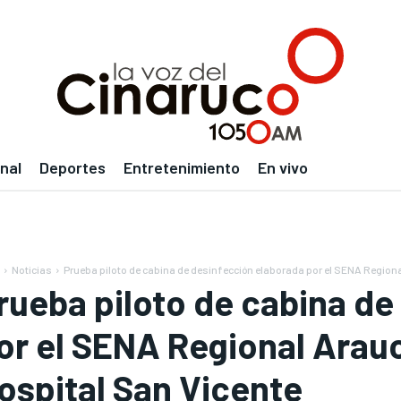
nal
Deportes
Entretenimiento
En vivo
Noticias
Prueba piloto de cabina de desinfección elaborada por el SENA Regional
rueba piloto de cabina de
or el SENA Regional Arauca
ospital San Vicente