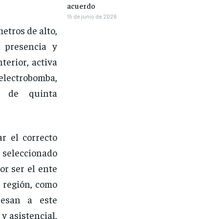
acuerdo
15 de junio de 2026
etros de alto,
 presencia y
terior, activa
ectrobomba,
o de quinta
r el correcto
 seleccionado
or ser el ente
 región, como
resan a este
y asistencial,