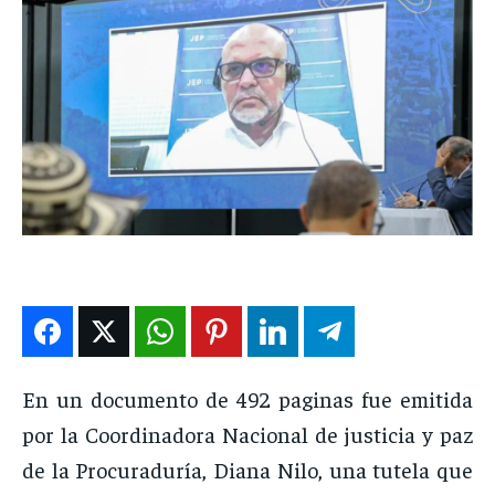
DEPORTES
DEPORTES
DEPORTES
DEPORTES
ENTRETENIMIENTO
ENTRETENIMIENTO
ENTRETENIMIENTO
ENTRETENIMIENTO
EN VIVO
EN VIVO
EN VIVO
EN VIVO
NOSOTROS
NOSOTROS
NOSOTROS
NOSOTROS
INSTITUCIONAL
INSTITUCIONAL
INSTITUCIONAL
INSTITUCIONAL
PUATE CON NOSOTROS
PUATE CON NOSOTROS
PUATE CON NOSOTROS
PUATE CON NOSOTROS
En un documento de 492 paginas fue emitida
por la Coordinadora Nacional de justicia y paz
de la Procuraduría, Diana Nilo, una tutela que