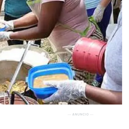
― ANUNCIO ―