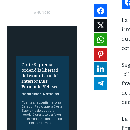
― ANUNCIO ―
La
irr
que
cor
Seg
Corte Suprema
ordenó la libertad
“o
del exministro del
Interior Luis
fav
Fernando Velasco
de 
Redacción Noticias
dec
Fuentes le confirmaron a
Caracol Radio que la Corte
Suprema de Justicia
resolvió una tutela a favor
La
del exministro del Interior
Luis Fernando Velasco,...
fir