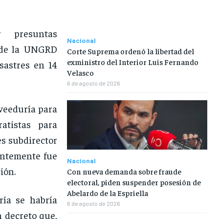
r presuntas
Nacional
” de la UNGRD
Corte Suprema ordenó la libertad del
exministro del Interior Luis Fernando
sastres en 14
Velasco
6 de agosto de 2026
veeduría para
ratistas para
s subdirector
entemente fue
Nacional
ión.
Con nueva demanda sobre fraude
electoral, piden suspender posesión de
Abelardo de la Espriella
ría se habría
6 de agosto de 2026
 decreto que,