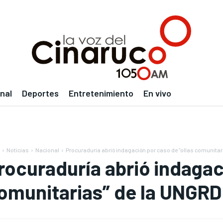
nal
Deportes
Entretenimiento
En vivo
Noticias
Nacional
Procuraduría abrió indagación por caso de “ollas comunita
rocuraduría abrió indagac
omunitarias” de la UNGRD