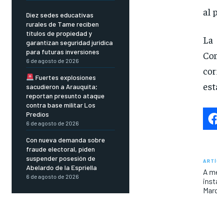
al 
Diez sedes educativas
rurales de Tame reciben
títulos de propiedad y
La
garantizan seguridad jurídica
para futuras inversiones
Co
6 de agosto de 2026
cor
Fuertes explosiones
est
sacudieron a Arauquita;
reportan presunto ataque
contra base militar Los
Predios
6 de agosto de 2026
Con nueva demanda sobre
fraude electoral, piden
suspender posesión de
ARTÍ
Abelardo de la Espriella
A me
6 de agosto de 2026
inst
Marq