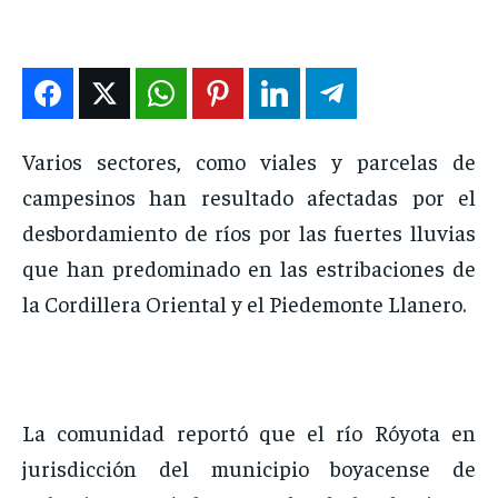
DEPORTES
DEPORTES
DEPORTES
DEPORTES
ENTRETENIMIENTO
ENTRETENIMIENTO
ENTRETENIMIENTO
ENTRETENIMIENTO
EN VIVO
EN VIVO
EN VIVO
EN VIVO
Varios sectores, como viales y parcelas de
NOSOTROS
NOSOTROS
NOSOTROS
NOSOTROS
campesinos han resultado afectadas por el
INSTITUCIONAL
INSTITUCIONAL
INSTITUCIONAL
INSTITUCIONAL
desbordamiento de ríos por las fuertes lluvias
PUATE CON NOSOTROS
PUATE CON NOSOTROS
PUATE CON NOSOTROS
PUATE CON NOSOTROS
que han predominado en las estribaciones de
la Cordillera Oriental y el Piedemonte Llanero.
La comunidad reportó que el río Róyota en
jurisdicción del municipio boyacense de