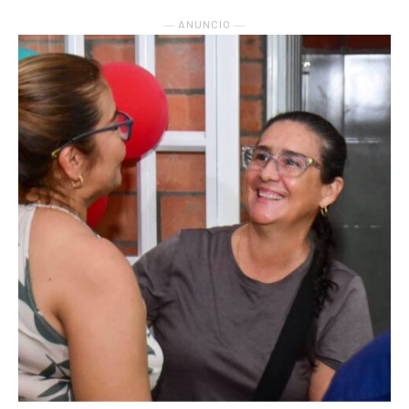
― ANUNCIO ―