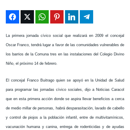
ENTRETENIMIENTO
ENTRETENIMIENTO
ENTRETENIMIENTO
ENTRETENIMIENTO
EN VIVO
EN VIVO
EN VIVO
EN VIVO
NOSOTROS
NOSOTROS
NOSOTROS
NOSOTROS
La primera jornada cívico social que realizará en 2009 el concejal
Oscar Franco, tendrá lugar a favor de las comunidades vulnerables de
INSTITUCIONAL
INSTITUCIONAL
INSTITUCIONAL
INSTITUCIONAL
los barrios de la Comuna tres en las instalaciones del Colegio Divino
PUATE CON NOSOTROS
PUATE CON NOSOTROS
PUATE CON NOSOTROS
PUATE CON NOSOTROS
Niño, el próximo 14 de febrero.
El concejal Franco Buitrago quien se apoyó en la Unidad de Salud
para programar las jornadas cívico sociales, dijo a Noticias Caracol
que en esta primera acción donde se aspira llevar beneficios a cerca
de medio millar de personas, habrá desparasitación, lavado de cabello
y control de piojos a la población infantil, entre de multivitamínicos,
vacunación humana y canina, entrega de rodenticidas y de ayudas