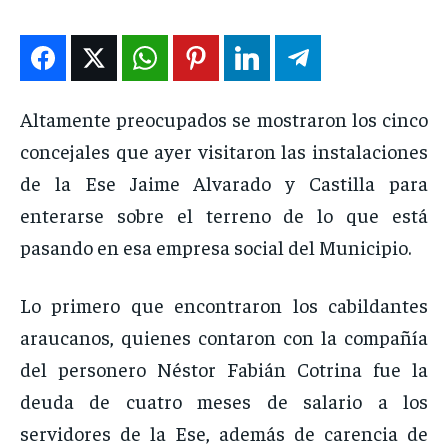
ENTRETENIMIENTO
ENTRETENIMIENTO
ENTRETENIMIENTO
ENTRETENIMIENTO
EN VIVO
EN VIVO
EN VIVO
EN VIVO
Altamente preocupados se mostraron los cinco
NOSOTROS
NOSOTROS
NOSOTROS
NOSOTROS
concejales que ayer visitaron las instalaciones
INSTITUCIONAL
INSTITUCIONAL
INSTITUCIONAL
INSTITUCIONAL
de la Ese Jaime Alvarado y Castilla para
enterarse sobre el terreno de lo que está
PUATE CON NOSOTROS
PUATE CON NOSOTROS
PUATE CON NOSOTROS
PUATE CON NOSOTROS
pasando en esa empresa social del Municipio.
Lo primero que encontraron los cabildantes
araucanos, quienes contaron con la compañía
del personero Néstor Fabián Cotrina fue la
deuda de cuatro meses de salario a los
servidores de la Ese, además de carencia de