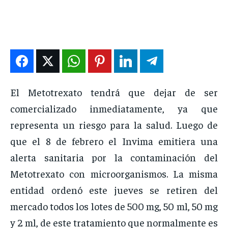
ENTRETENIMIENTO
ENTRETENIMIENTO
ENTRETENIMIENTO
ENTRETENIMIENTO
EN VIVO
EN VIVO
EN VIVO
EN VIVO
NOSOTROS
NOSOTROS
NOSOTROS
NOSOTROS
El Metotrexato tendrá que dejar de ser
INSTITUCIONAL
INSTITUCIONAL
INSTITUCIONAL
INSTITUCIONAL
comercializado inmediatamente, ya que
PUATE CON NOSOTROS
PUATE CON NOSOTROS
PUATE CON NOSOTROS
PUATE CON NOSOTROS
representa un riesgo para la salud. Luego de
que el 8 de febrero el Invima emitiera una
alerta sanitaria por la contaminación del
Metotrexato con microorganismos. La misma
entidad ordenó este jueves se retiren del
mercado todos los lotes de 500 mg, 50 ml, 50 mg
y 2 ml, de este tratamiento que normalmente es