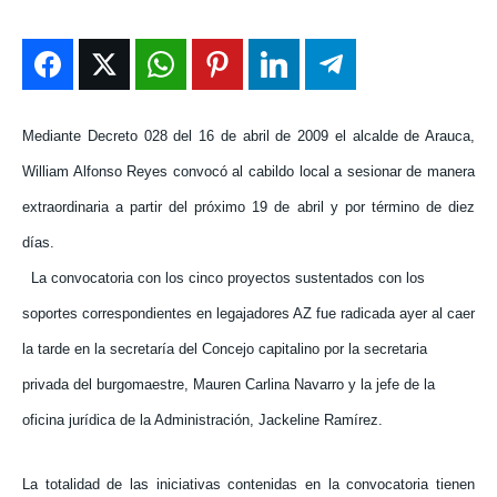
ENTRETENIMIENTO
ENTRETENIMIENTO
ENTRETENIMIENTO
ENTRETENIMIENTO
EN VIVO
EN VIVO
EN VIVO
EN VIVO
NOSOTROS
NOSOTROS
NOSOTROS
NOSOTROS
Mediante Decreto 028 del 16 de abril de 2009 el alcalde de Arauca,
William Alfonso Reyes convocó al cabildo local a sesionar de manera
INSTITUCIONAL
INSTITUCIONAL
INSTITUCIONAL
INSTITUCIONAL
extraordinaria a partir del próximo 19 de abril y por término de diez
PUATE CON NOSOTROS
PUATE CON NOSOTROS
PUATE CON NOSOTROS
PUATE CON NOSOTROS
días.
La convocatoria con los cinco proyectos sustentados con los
soportes correspondientes en legajadores AZ fue radicada ayer al caer
la tarde en la secretaría del Concejo capitalino por la secretaria
privada del burgomaestre, Mauren Carlina Navarro y la jefe de la
oficina jurídica de la Administración, Jackeline Ramírez.
La totalidad de las iniciativas contenidas en la convocatoria tienen