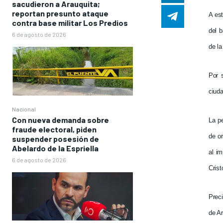
sacudieron a Arauquita;
reportan presunto ataque
A est
contra base militar Los Predios
del b
6 de agosto de 2026
de la
Por 
ciuda
Nacional
Con nueva demanda sobre
La p
fraude electoral, piden
de o
suspender posesión de
Abelardo de la Espriella
al im
6 de agosto de 2026
Crist
Preci
de A