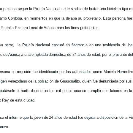
a persona según la Policía Nacional se le sindica de hurtar una bicicleta tipo m
arrio Córdoba, en momentos en que la dejaba su propietario. Esta persona fue
 Fiscalía Primera Local de Arauca para los fines pertinentes.
su parte,
la Policía Nacional capturó en flagrancia en una residencia del ba
d de Arauca a una empleada doméstica de 24 años de edad, por el presunto deli
ersona en mención fue identificada por las autoridades como Mariela Hermelin
rigen venezolano de la población de Guasdualito, quien fue denunciada por sus
putársele el hurto de doscientos mil pesos cuando cumplía sus labores en la 
o Rey de esta ciudad.
sa el informe que la joven de 24 años de edad fue dejada a disposición de la F
rauca.