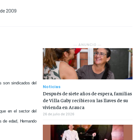
 de 2009
NOSOTROS
NOSOTROS
NOSOTROS
NOSOTROS
INSTITUCIONAL
INSTITUCIONAL
INSTITUCIONAL
INSTITUCIONAL
PUATE CON NOSOTROS
PUATE CON NOSOTROS
PUATE CON NOSOTROS
PUATE CON NOSOTROS
― ANUNCIO ―
s son sindicados del
Noticias
Después de siete años de espera, familias
de Villa Gaby recibieron las llaves de su
vivienda en Arauca
que en el sector del
26 de julio de 2026
ños de edad, Hernando