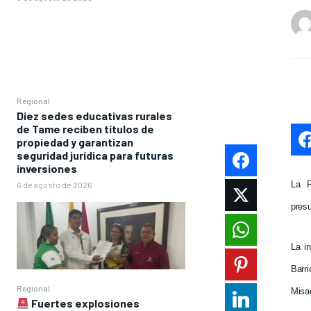
Regional
Diez sedes educativas rurales
de Tame reciben títulos de
propiedad y garantizan
seguridad jurídica para futuras
inversiones
La
6 de agosto de 2026
presu
La i
Barri
Regional
Misa
Fuertes explosiones