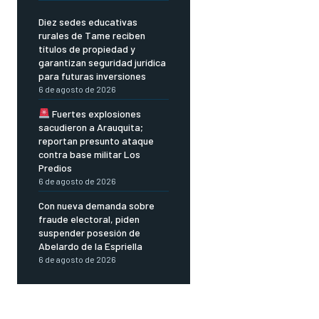
Diez sedes educativas
rurales de Tame reciben
títulos de propiedad y
garantizan seguridad jurídica
para futuras inversiones
6 de agosto de 2026
Fuertes explosiones
sacudieron a Arauquita;
reportan presunto ataque
contra base militar Los
Predios
6 de agosto de 2026
Con nueva demanda sobre
fraude electoral, piden
suspender posesión de
Abelardo de la Espriella
6 de agosto de 2026