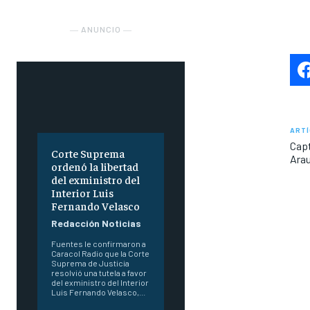
― ANUNCIO ―
ARTÍ
Capt
Corte Suprema
Ara
ordenó la libertad
del exministro del
Interior Luis
Fernando Velasco
Redacción Noticias
Fuentes le confirmaron a
Caracol Radio que la Corte
Suprema de Justicia
resolvió una tutela a favor
del exministro del Interior
Luis Fernando Velasco,...