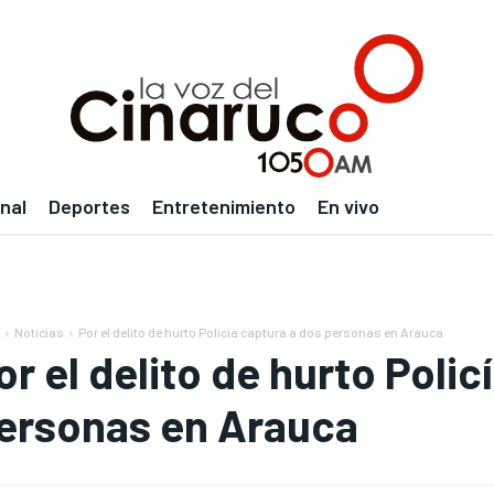
nal
Deportes
Entretenimiento
En vivo
Noticias
Por el delito de hurto Policía captura a dos personas en Arauca
or el delito de hurto Polic
ersonas en Arauca