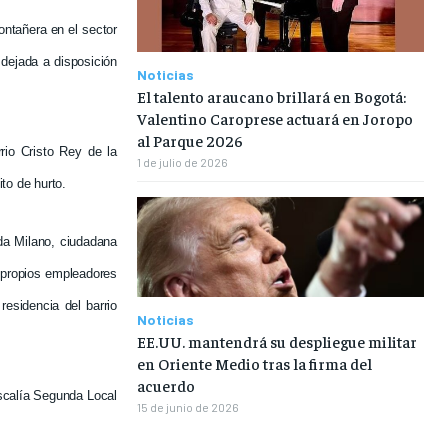
ontañera en el sector
 dejada a disposición
Noticias
El talento araucano brillará en Bogotá:
Valentino Caroprese actuará en Joropo
al Parque 2026
rrio Cristo Rey de la
1 de julio de 2026
to de hurto.
da Milano, ciudadana
 propios empleadores
residencia del barrio
Noticias
EE.UU. mantendrá su despliegue militar
en Oriente Medio tras la firma del
acuerdo
iscalía Segunda Local
15 de junio de 2026