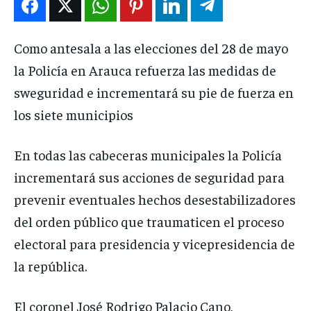
ENTRETENIMIENTO
ENTRETENIMIENTO
ENTRETENIMIENTO
ENTRETENIMIENTO
Como antesala a las elecciones del 28 de mayo
EN VIVO
EN VIVO
EN VIVO
EN VIVO
la Policía en Arauca refuerza las medidas de
sweguridad e incrementará su pie de fuerza en
NOSOTROS
NOSOTROS
NOSOTROS
NOSOTROS
los siete municipios
INSTITUCIONAL
INSTITUCIONAL
INSTITUCIONAL
INSTITUCIONAL
PUATE CON NOSOTROS
PUATE CON NOSOTROS
PUATE CON NOSOTROS
PUATE CON NOSOTROS
En todas las cabeceras municipales la Policía
incrementará sus acciones de seguridad para
prevenir eventuales hechos desestabilizadores
del orden público que traumaticen el proceso
electoral para presidencia y vicepresidencia de
la república.
El coronel José Rodrigo Palacio Cano,