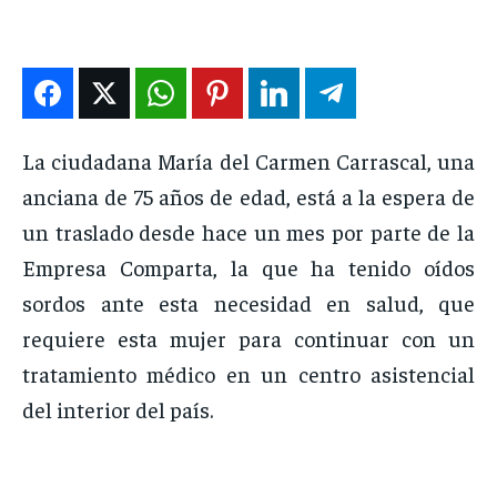
DEPORTES
DEPORTES
DEPORTES
DEPORTES
ENTRETENIMIENTO
ENTRETENIMIENTO
ENTRETENIMIENTO
ENTRETENIMIENTO
EN VIVO
EN VIVO
EN VIVO
EN VIVO
La ciudadana María del Carmen Carrascal, una
NOSOTROS
NOSOTROS
NOSOTROS
NOSOTROS
anciana de 75 años de edad, está a la espera de
INSTITUCIONAL
INSTITUCIONAL
INSTITUCIONAL
INSTITUCIONAL
un traslado desde hace un mes por parte de la
PUATE CON NOSOTROS
PUATE CON NOSOTROS
PUATE CON NOSOTROS
PUATE CON NOSOTROS
Empresa Comparta, la que ha tenido oídos
sordos ante esta necesidad en salud, que
requiere esta mujer para continuar con un
tratamiento médico en un centro asistencial
del interior del país.