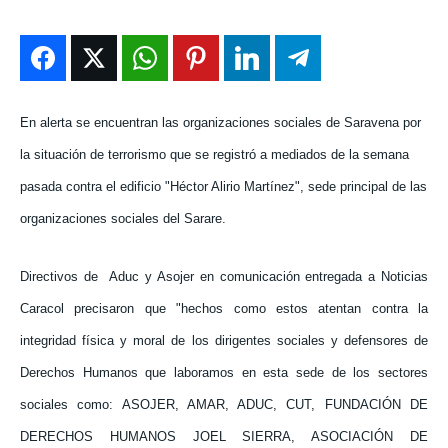
ENTRETENIMIENTO
ENTRETENIMIENTO
ENTRETENIMIENTO
ENTRETENIMIENTO
EN VIVO
EN VIVO
EN VIVO
EN VIVO
NOSOTROS
NOSOTROS
NOSOTROS
NOSOTROS
En alerta se encuentran las organizaciones sociales de Saravena por
la situación de terrorismo que se registró a mediados de la semana
INSTITUCIONAL
INSTITUCIONAL
INSTITUCIONAL
INSTITUCIONAL
pasada contra el edificio "Héctor Alirio Martínez", sede principal de las
PUATE CON NOSOTROS
PUATE CON NOSOTROS
PUATE CON NOSOTROS
PUATE CON NOSOTROS
organizaciones sociales del Sarare.
Directivos de
Aduc y Asojer en comunicación entregada a Noticias
Caracol precisaron que "hechos como estos atentan contra la
integridad física y moral de los dirigentes sociales y defensores de
Derechos Humanos que laboramos en esta sede de los sectores
sociales como: ASOJER, AMAR, ADUC, CUT, FUNDACIÓN DE
DERECHOS HUMANOS JOEL SIERRA, ASOCIACIÓN DE