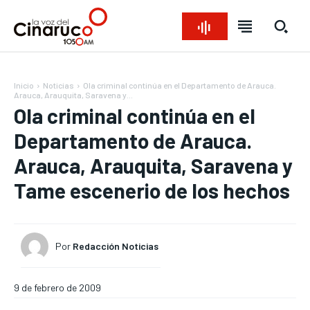
Inicio
Noticias
Ola criminal continúa en el Departamento de Arauca.
Arauca, Arauquita, Saravena y...
Ola criminal continúa en el
Departamento de Arauca.
Arauca, Arauquita, Saravena y
Tame escenerio de los hechos
Bienvenido a La Voz del Cinaruco
Bienvenido a La Voz del Cinaruco
Bienvenido a La Voz del Cinaruco
Bienvenido a La Voz del Cinaruco
REGIONAL
REGIONAL
REGIONAL
REGIONAL
NACIONAL
NACIONAL
NACIONAL
NACIONAL
OPINIÓN
OPINIÓN
OPINIÓN
OPINIÓN
Por
Redacción Noticias
NOTICIAS
NOTICIAS
NOTICIAS
NOTICIAS
9 de febrero de 2009
INTERNACIONAL
INTERNACIONAL
INTERNACIONAL
INTERNACIONAL