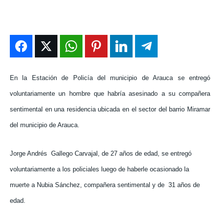
DEPORTES
DEPORTES
DEPORTES
DEPORTES
ENTRETENIMIENTO
ENTRETENIMIENTO
ENTRETENIMIENTO
ENTRETENIMIENTO
EN VIVO
EN VIVO
EN VIVO
EN VIVO
NOSOTROS
NOSOTROS
NOSOTROS
NOSOTROS
En la Estación de Policía del municipio de Arauca se entregó
voluntariamente un hombre que habría asesinado a su compañera
INSTITUCIONAL
INSTITUCIONAL
INSTITUCIONAL
INSTITUCIONAL
sentimental en una residencia ubicada en el sector del barrio Miramar
PUATE CON NOSOTROS
PUATE CON NOSOTROS
PUATE CON NOSOTROS
PUATE CON NOSOTROS
del municipio de Arauca.
Jorge Andrés
Gallego Carvajal, de 27 años de edad, se entregó
voluntariamente a los policiales luego de haberle ocasionado la
muerte a Nubia Sánchez, compañera sentimental y de
31 años de
edad.