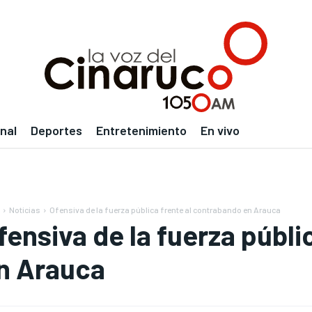
nal
Deportes
Entretenimiento
En vivo
Noticias
Ofensiva de la fuerza pública frente al contrabando en Arauca
fensiva de la fuerza públi
n Arauca