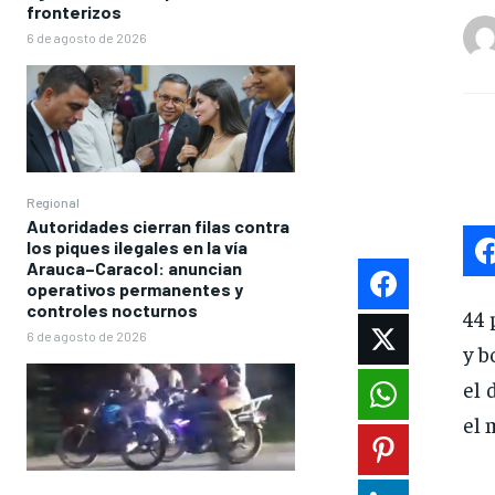
fronterizos
6 de agosto de 2026
Regional
Autoridades cierran filas contra
los piques ilegales en la vía
Arauca–Caracol: anuncian
operativos permanentes y
controles nocturnos
44 
6 de agosto de 2026
y b
el 
el 