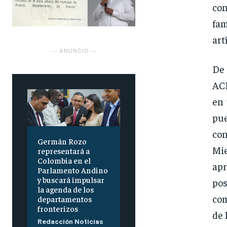
con
fam
art
― ANUNCIO ―
De 
ACP
en 
pu
co
Germán Rozo
Mie
representará a
Colombia en el
apr
Parlamento Andino
y buscará impulsar
pos
la agenda de los
com
departamentos
fronterizos
de 
Redacción Noticias