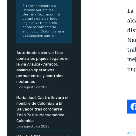
El representante a la
La 
Cámara por Arauca,
Germán Rozo, asumirá
al
durante este periodo
legislativo funciones
como parlamentario
dis
andino por Colombia, una
designación que le...
Nac
tra
Autoridades cierran filas
me
contra los piques ilegales en
la vía Arauca–Caracol:
imp
anuncian operativos
permanentes y controles
nocturnos
6 de agosto de 2026
María José Castro llevará el
nombre de Colombia a El
Salvador tras coronarse
Teen Petite Mesoamérica
Colombia
6 de agosto de 2026
ARTÍ