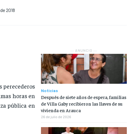
 de 2018
NOSOTROS
NOSOTROS
NOSOTROS
NOSOTROS
INSTITUCIONAL
INSTITUCIONAL
INSTITUCIONAL
INSTITUCIONAL
PUATE CON NOSOTROS
PUATE CON NOSOTROS
PUATE CON NOSOTROS
PUATE CON NOSOTROS
― ANUNCIO ―
os perecederos
Noticias
timas horas en
Después de siete años de espera, familias
de Villa Gaby recibieron las llaves de su
za pública en
vivienda en Arauca
26 de julio de 2026