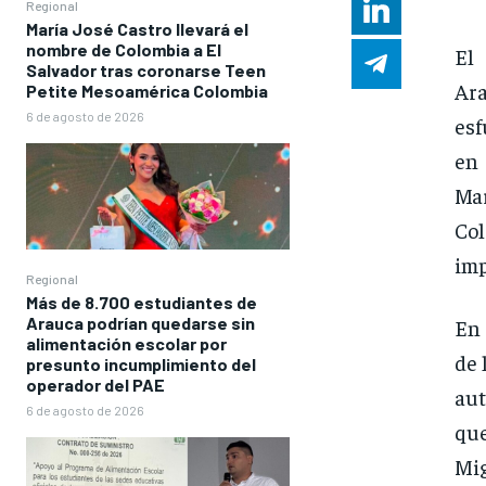
Regional
María José Castro llevará el
nombre de Colombia a El
El
Salvador tras coronarse Teen
Ara
Petite Mesoamérica Colombia
6 de agosto de 2026
esf
en 
Ma
Co
imp
Regional
Más de 8.700 estudiantes de
Arauca podrían quedarse sin
En 
alimentación escolar por
de 
presunto incumplimiento del
operador del PAE
aut
6 de agosto de 2026
que
Mi