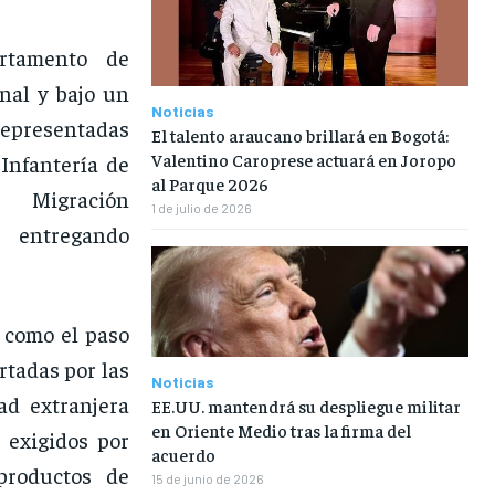
rtamento de
nal y bajo un
Noticias
representadas
El talento araucano brillará en Bogotá:
Valentino Caroprese actuará en Joropo
Infantería de
al Parque 2026
Migración
1 de julio de 2026
a entregando
 como el paso
rtadas por las
Noticias
ad extranjera
EE.UU. mantendrá su despliegue militar
en Oriente Medio tras la firma del
 exigidos por
acuerdo
productos de
15 de junio de 2026