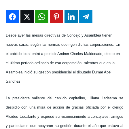
ENTRETENIMIENTO
ENTRETENIMIENTO
ENTRETENIMIENTO
ENTRETENIMIENTO
EN VIVO
EN VIVO
EN VIVO
EN VIVO
NOSOTROS
NOSOTROS
NOSOTROS
NOSOTROS
Desde ayer las mesas directivas de Concejo y Asamblea tienen
nuevas caras, según las normas que rigen dichas corporaciones. En
INSTITUCIONAL
INSTITUCIONAL
INSTITUCIONAL
INSTITUCIONAL
el cabildo local entró a presidir Andner Charles Maldonado, electo en
PUATE CON NOSOTROS
PUATE CON NOSOTROS
PUATE CON NOSOTROS
PUATE CON NOSOTROS
el último período ordinario de esa corporación, mientras que en la
Asamblea inició su gestión presidencial el diputado Dumar Abel
Sánchez.
La presidenta saliente del cabildo capitalino, Liliana Ledesma se
despidió con una misa de acción de gracias oficiada por el clérigo
Alcides Escalante y expresó su reconocimiento a concejales, amigos
y particulares que apoyaron su gestión durante el año que estuvo al