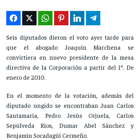
ENTRETENIMIENTO
ENTRETENIMIENTO
ENTRETENIMIENTO
ENTRETENIMIENTO
EN VIVO
EN VIVO
EN VIVO
EN VIVO
Seis diputados dieron el voto ayer tarde para
NOSOTROS
NOSOTROS
NOSOTROS
NOSOTROS
que el abogado Joaquín Marchena se
INSTITUCIONAL
INSTITUCIONAL
INSTITUCIONAL
INSTITUCIONAL
convirtiera en nuevo presidente de la mesa
PUATE CON NOSOTROS
PUATE CON NOSOTROS
PUATE CON NOSOTROS
PUATE CON NOSOTROS
directiva de la Corporación a partir del 1º. De
enero de 2010.
En el momento de la votación, además del
diputado ungido se encontraban Juan Carlos
Santamaría, Pedro Jesús Orjuela, Carlos
Sepúlveda Ríos, Dumar Abel Sánchez y
Benjamín Socadagüí Cermeño.