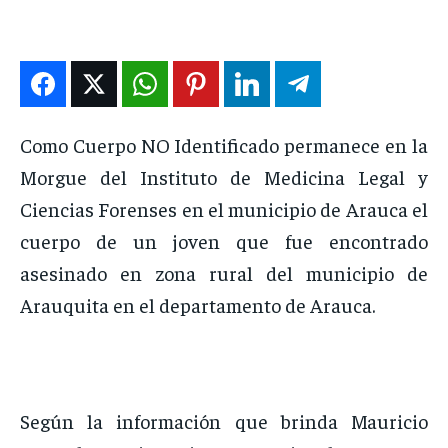
DEPORTES
DEPORTES
DEPORTES
DEPORTES
ENTRETENIMIENTO
ENTRETENIMIENTO
ENTRETENIMIENTO
ENTRETENIMIENTO
EN VIVO
EN VIVO
EN VIVO
EN VIVO
Como Cuerpo NO Identificado permanece en la
NOSOTROS
NOSOTROS
NOSOTROS
NOSOTROS
Morgue del Instituto de Medicina Legal y
INSTITUCIONAL
INSTITUCIONAL
INSTITUCIONAL
INSTITUCIONAL
Ciencias Forenses en el municipio de Arauca el
PUATE CON NOSOTROS
PUATE CON NOSOTROS
PUATE CON NOSOTROS
PUATE CON NOSOTROS
cuerpo de un joven que fue encontrado
asesinado en zona rural del municipio de
Arauquita en el departamento de Arauca.
Según la información que brinda Mauricio