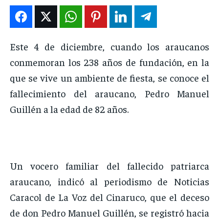
DEPORTES
DEPORTES
DEPORTES
DEPORTES
ENTRETENIMIENTO
ENTRETENIMIENTO
ENTRETENIMIENTO
ENTRETENIMIENTO
EN VIVO
EN VIVO
EN VIVO
EN VIVO
Este 4 de diciembre, cuando los araucanos
conmemoran los 238 años de fundación, en la
NOSOTROS
NOSOTROS
NOSOTROS
NOSOTROS
que se vive un ambiente de fiesta, se conoce el
fallecimiento del araucano, Pedro Manuel
INSTITUCIONAL
INSTITUCIONAL
INSTITUCIONAL
INSTITUCIONAL
Guillén a la edad de 82 años.
PUATE CON NOSOTROS
PUATE CON NOSOTROS
PUATE CON NOSOTROS
PUATE CON NOSOTROS
Un vocero familiar del fallecido patriarca
araucano, indicó al periodismo de Noticias
Caracol de La Voz del Cinaruco, que el deceso
de don Pedro Manuel Guillén, se registró hacia