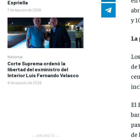
Espriella
abr
7 de agosto de 2026
y 1
La
Los
Nacional
Corte Suprema ordenó la
de 
libertad del exministro del
Interior Luis Fernando Velasco
cen
6 de agosto de 2026
inc
El 
bar
pas
de 
― ANUNCIO ―