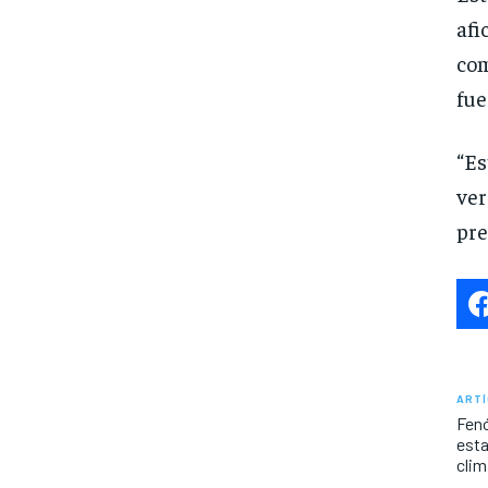
afi
com
fue
“Es
ver
pre
ARTÍ
Fenó
esta
cli