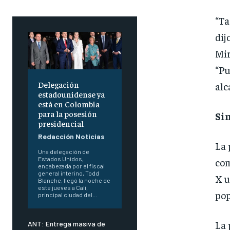
“Ta
dij
Mir
“Pu
Delegación
alc
estadounidense ya
está en Colombia
para la posesión
Sin
presidencial
Redacción Noticias
La 
Una delegación de
Estados Unidos,
com
encabezada por el fiscal
general interino, Todd
X u
Blanche, llegó la noche de
este jueves a Cali,
pop
principal ciudad del...
La 
ANT: Entrega masiva de