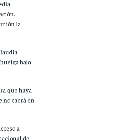
edia
ación.
unión la
Claudia
huelga bajo
ara que haya
e no caerá en
acceso a
nacional de