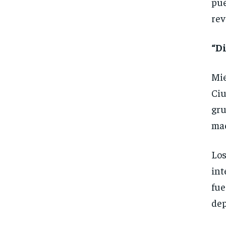
pue
rev
“Di
Mie
Ciu
gru
mae
Los
int
fue
dep