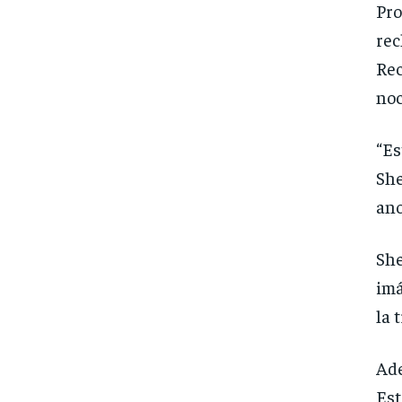
Pro
rec
Rec
noc
“Es
She
ano
She
imá
la 
Ade
Est