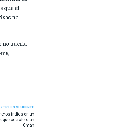
s que el
visas no
e no quería
nis,
ARTÍCULO SIGUIENTE
neros indios en un
buque petrolero en
Omán