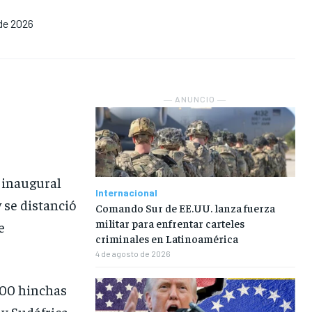
EN VIVO
EN VIVO
EN VIVO
EN VIVO
 de 2026
NOSOTROS
NOSOTROS
NOSOTROS
NOSOTROS
INSTITUCIONAL
INSTITUCIONAL
INSTITUCIONAL
INSTITUCIONAL
― ANUNCIO ―
PUATE CON NOSOTROS
PUATE CON NOSOTROS
PUATE CON NOSOTROS
PUATE CON NOSOTROS
 inaugural
Internacional
 se distanció
Comando Sur de EE.UU. lanza fuerza
militar para enfrentar carteles
e
criminales en Latinoamérica
4 de agosto de 2026
.000 hinchas
 y Sudáfrica