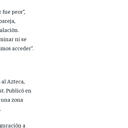
 fue peor”,
pareja,
alación.
minar ni se
imos acceder”.
al Azteca,
t. Publicó en
e una zona
.
uguración a