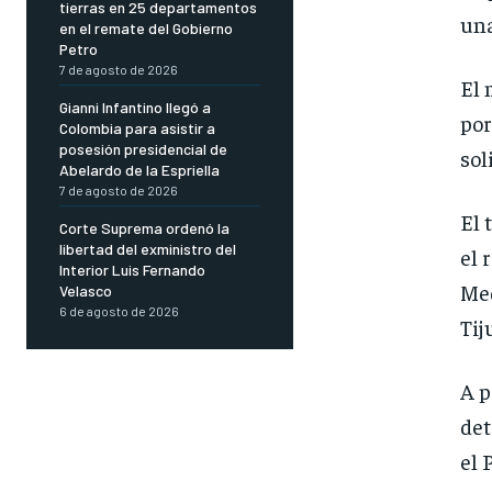
tierras en 25 departamentos
una
en el remate del Gobierno
Petro
7 de agosto de 2026
El 
Gianni Infantino llegó a
por
Colombia para asistir a
posesión presidencial de
sol
Abelardo de la Espriella
7 de agosto de 2026
El 
Corte Suprema ordenó la
libertad del exministro del
el 
Interior Luis Fernando
Med
Velasco
6 de agosto de 2026
Tij
A p
det
el 