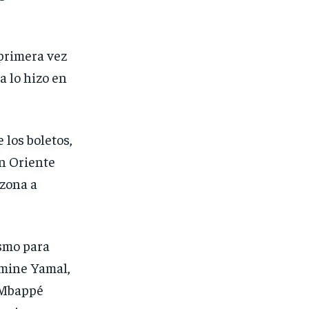
 primera vez
a lo hizo en
 los boletos,
en Oriente
izona a
ismo para
amine Yamal,
n Mbappé