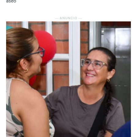
aseo
― ANUNCIO ―