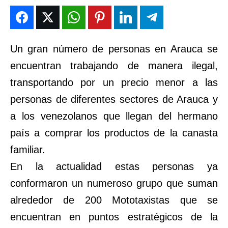
DEPORTES
DEPORTES
DEPORTES
DEPORTES
ENTRETENIMIENTO
ENTRETENIMIENTO
ENTRETENIMIENTO
ENTRETENIMIENTO
EN VIVO
EN VIVO
EN VIVO
EN VIVO
Un gran número de personas en Arauca se
encuentran trabajando de manera ilegal,
NOSOTROS
NOSOTROS
NOSOTROS
NOSOTROS
transportando por un precio menor a las
INSTITUCIONAL
INSTITUCIONAL
INSTITUCIONAL
INSTITUCIONAL
personas de diferentes sectores de Arauca y
a los venezolanos que llegan del hermano
PUATE CON NOSOTROS
PUATE CON NOSOTROS
PUATE CON NOSOTROS
PUATE CON NOSOTROS
país a comprar los productos de la canasta
familiar.
En la actualidad estas personas ya
conformaron un numeroso grupo que suman
alrededor de 200 Mototaxistas que se
encuentran en puntos estratégicos de la