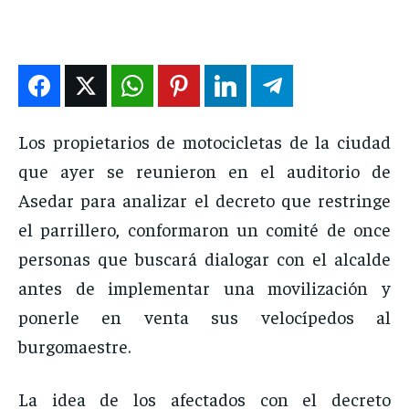
DEPORTES
DEPORTES
DEPORTES
DEPORTES
ENTRETENIMIENTO
ENTRETENIMIENTO
ENTRETENIMIENTO
ENTRETENIMIENTO
EN VIVO
EN VIVO
EN VIVO
EN VIVO
Los propietarios de motocicletas de la ciudad
NOSOTROS
NOSOTROS
NOSOTROS
NOSOTROS
que ayer se reunieron en el auditorio de
INSTITUCIONAL
INSTITUCIONAL
INSTITUCIONAL
INSTITUCIONAL
Asedar para analizar el decreto que restringe
PUATE CON NOSOTROS
PUATE CON NOSOTROS
PUATE CON NOSOTROS
PUATE CON NOSOTROS
el parrillero, conformaron un comité de once
personas que buscará dialogar con el alcalde
antes de implementar una movilización y
ponerle en venta sus velocípedos al
burgomaestre.
La idea de los afectados con el decreto