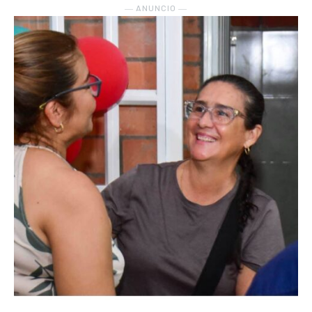
― ANUNCIO ―