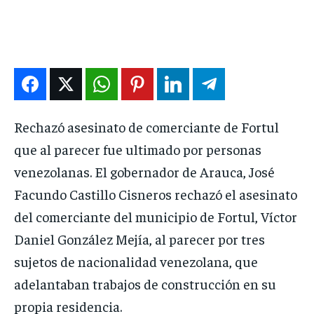
DEPORTES
DEPORTES
DEPORTES
DEPORTES
ENTRETENIMIENTO
ENTRETENIMIENTO
ENTRETENIMIENTO
ENTRETENIMIENTO
EN VIVO
EN VIVO
EN VIVO
EN VIVO
NOSOTROS
NOSOTROS
NOSOTROS
NOSOTROS
Rechazó asesinato de comerciante de Fortul
INSTITUCIONAL
INSTITUCIONAL
INSTITUCIONAL
INSTITUCIONAL
que al parecer fue ultimado por personas
PUATE CON NOSOTROS
PUATE CON NOSOTROS
PUATE CON NOSOTROS
PUATE CON NOSOTROS
venezolanas. El gobernador de Arauca, José
Facundo Castillo Cisneros rechazó el asesinato
del comerciante del municipio de Fortul, Víctor
Daniel González Mejía, al parecer por tres
sujetos de nacionalidad venezolana, que
adelantaban trabajos de construcción en su
propia residencia.