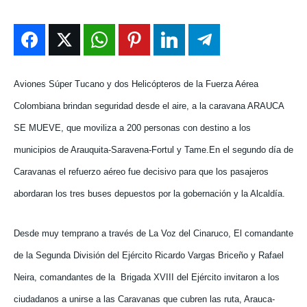
ENTRETENIMIENTO
ENTRETENIMIENTO
ENTRETENIMIENTO
ENTRETENIMIENTO
EN VIVO
EN VIVO
EN VIVO
EN VIVO
NOSOTROS
NOSOTROS
NOSOTROS
NOSOTROS
Aviones Súper Tucano y dos Helicópteros de la Fuerza Aérea
Colombiana brindan seguridad desde el aire, a la caravana ARAUCA
INSTITUCIONAL
INSTITUCIONAL
INSTITUCIONAL
INSTITUCIONAL
SE MUEVE, que moviliza a 200 personas con destino a los
PUATE CON NOSOTROS
PUATE CON NOSOTROS
PUATE CON NOSOTROS
PUATE CON NOSOTROS
municipios de Arauquita-Saravena-Fortul y Tame.
En el segundo día de
Caravanas el refuerzo aéreo fue decisivo para que los pasajeros
abordaran los tres buses depuestos por la gobernación y la Alcaldía.
Desde muy temprano a través de La Voz del Cinaruco, El comandante
de la Segunda División del Ejército Ricardo Vargas Briceño y Rafael
Neira, comandantes de la
Brigada XVIII del Ejército invitaron a los
ciudadanos a unirse a las Caravanas que cubren las ruta, Arauca-