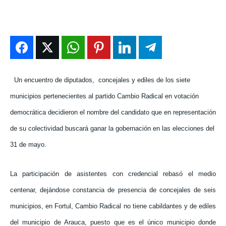
ENTRETENIMIENTO
ENTRETENIMIENTO
ENTRETENIMIENTO
ENTRETENIMIENTO
EN VIVO
EN VIVO
EN VIVO
EN VIVO
NOSOTROS
NOSOTROS
NOSOTROS
NOSOTROS
Un encuentro de diputados,
concejales y ediles de los siete
INSTITUCIONAL
INSTITUCIONAL
INSTITUCIONAL
INSTITUCIONAL
municipios pertenecientes al partido Cambio Radical en votación
PUATE CON NOSOTROS
PUATE CON NOSOTROS
PUATE CON NOSOTROS
PUATE CON NOSOTROS
democrática decidieron el nombre del candidato que en representación
de su colectividad buscará ganar la gobernación en las elecciones del
31 de mayo.
La participación de asistentes con credencial rebasó el medio
centenar, dejándose constancia de presencia de concejales de seis
municipios, en Fortul, Cambio Radical no tiene cabildantes y de ediles
del municipio de Arauca, puesto que es el único municipio donde