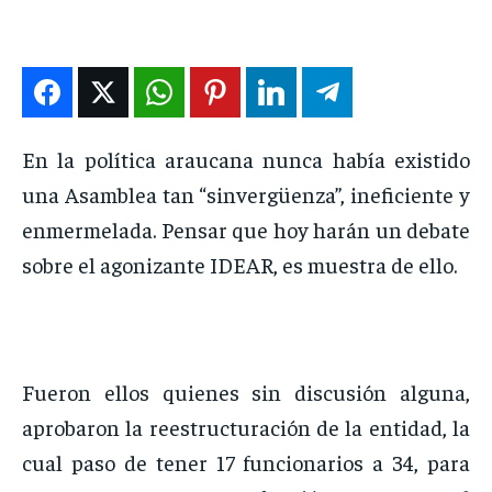
DEPORTES
DEPORTES
DEPORTES
DEPORTES
ENTRETENIMIENTO
ENTRETENIMIENTO
ENTRETENIMIENTO
ENTRETENIMIENTO
EN VIVO
EN VIVO
EN VIVO
EN VIVO
En la política araucana nunca había existido
NOSOTROS
NOSOTROS
NOSOTROS
NOSOTROS
una Asamblea tan “sinvergüenza”, ineficiente y
enmermelada. Pensar que hoy harán un debate
INSTITUCIONAL
INSTITUCIONAL
INSTITUCIONAL
INSTITUCIONAL
sobre el agonizante IDEAR, es muestra de ello.
PUATE CON NOSOTROS
PUATE CON NOSOTROS
PUATE CON NOSOTROS
PUATE CON NOSOTROS
Fueron ellos quienes sin discusión alguna,
aprobaron la reestructuración de la entidad, la
cual paso de tener 17 funcionarios a 34, para