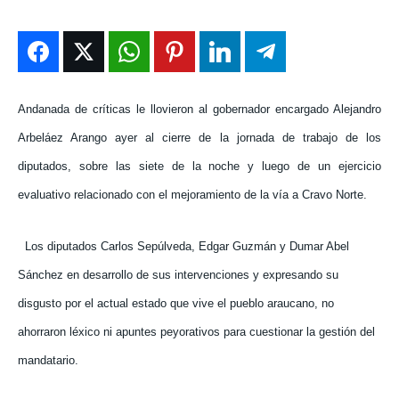
ENTRETENIMIENTO
ENTRETENIMIENTO
ENTRETENIMIENTO
ENTRETENIMIENTO
EN VIVO
EN VIVO
EN VIVO
EN VIVO
Andanada de críticas le llovieron al gobernador encargado Alejandro
NOSOTROS
NOSOTROS
NOSOTROS
NOSOTROS
Arbeláez Arango ayer al cierre de la jornada de trabajo de los
INSTITUCIONAL
INSTITUCIONAL
INSTITUCIONAL
INSTITUCIONAL
diputados, sobre las siete de la noche y luego de un ejercicio
PUATE CON NOSOTROS
PUATE CON NOSOTROS
PUATE CON NOSOTROS
PUATE CON NOSOTROS
evaluativo relacionado con el mejoramiento de la vía a Cravo Norte.
Los diputados Carlos Sepúlveda, Edgar Guzmán y Dumar Abel
Sánchez en desarrollo de sus intervenciones y expresando su
disgusto por el actual estado que vive el pueblo araucano, no
ahorraron léxico ni apuntes peyorativos para cuestionar la gestión del
mandatario.