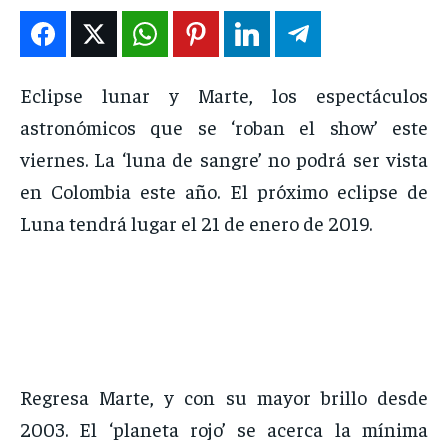
DEPORTES
DEPORTES
DEPORTES
DEPORTES
ENTRETENIMIENTO
ENTRETENIMIENTO
ENTRETENIMIENTO
ENTRETENIMIENTO
Eclipse lunar y Marte, los espectáculos
EN VIVO
EN VIVO
EN VIVO
EN VIVO
astronómicos que se ‘roban el show’ este
viernes. La ‘luna de sangre’ no podrá ser vista
NOSOTROS
NOSOTROS
NOSOTROS
NOSOTROS
en Colombia este año. El próximo eclipse de
INSTITUCIONAL
INSTITUCIONAL
INSTITUCIONAL
INSTITUCIONAL
Luna tendrá lugar el 21 de enero de 2019.
PUATE CON NOSOTROS
PUATE CON NOSOTROS
PUATE CON NOSOTROS
PUATE CON NOSOTROS
Regresa Marte, y con su mayor brillo desde
2003. El ‘planeta rojo’ se acerca la mínima