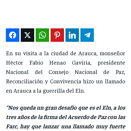
DEPORTES
DEPORTES
DEPORTES
DEPORTES
ENTRETENIMIENTO
ENTRETENIMIENTO
ENTRETENIMIENTO
ENTRETENIMIENTO
EN VIVO
EN VIVO
EN VIVO
EN VIVO
NOSOTROS
NOSOTROS
NOSOTROS
NOSOTROS
En su visita a la ciudad de Arauca, monseñor
INSTITUCIONAL
INSTITUCIONAL
INSTITUCIONAL
INSTITUCIONAL
Héctor Fabio Henao Gaviria, presidente
PUATE CON NOSOTROS
PUATE CON NOSOTROS
PUATE CON NOSOTROS
PUATE CON NOSOTROS
Nacional del Consejo Nacional de Paz,
Reconciliación y Convivencia hizo un llamado
en Arauca a la guerrilla del Eln.
“Nos queda un gran desafío que es el Eln, a los
tres años de la firma del Acuerdo de Paz con las
Farc, hay que lanzar una llamado muy fuerte