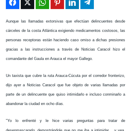
ENTRETENIMIENTO
ENTRETENIMIENTO
ENTRETENIMIENTO
ENTRETENIMIENTO
EN VIVO
EN VIVO
EN VIVO
EN VIVO
Aunque las llamadas extorsivas que efectúan delincuentes desde
cárceles de la costa Atlántica exigiendo medicamentos costosos, las
NOSOTROS
NOSOTROS
NOSOTROS
NOSOTROS
personas receptoras están haciendo caso omiso a dichas presiones
INSTITUCIONAL
INSTITUCIONAL
INSTITUCIONAL
INSTITUCIONAL
gracias a las instrucciones a través de Noticias Caracol hizo el
comandante del Gaula en Arauca el mayor Gallego.
PUATE CON NOSOTROS
PUATE CON NOSOTROS
PUATE CON NOSOTROS
PUATE CON NOSOTROS
Un taxista que cubre la ruta Arauca-Cúcuta por el corredor fronterizo,
dijo ayer a Noticias Caracol que fue objeto de varias llamadas por
parte de un delincuente que quiso intimidarlo e incluso conminarlo a
abandonar la ciudad en ocho días.
"Yo lo enfrenté y le hice varias preguntas para tratar de
desenmascararlo, demostrándole que no me iba a intimidar… y vea,