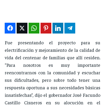
DEPORTES
DEPORTES
DEPORTES
DEPORTES
ENTRETENIMIENTO
ENTRETENIMIENTO
ENTRETENIMIENTO
ENTRETENIMIENTO
EN VIVO
EN VIVO
EN VIVO
EN VIVO
NOSOTROS
NOSOTROS
NOSOTROS
NOSOTROS
Fue presentando el proyecto para su
INSTITUCIONAL
INSTITUCIONAL
INSTITUCIONAL
INSTITUCIONAL
electrificación y mejoramiento de la calidad de
PUATE CON NOSOTROS
PUATE CON NOSOTROS
PUATE CON NOSOTROS
PUATE CON NOSOTROS
vida del centenar de familias que allí residen.
“Para nosotros es muy importante
reencontrarnos con la comunidad y escuchar
sus dificultades, pero sobre todo tener una
respuesta oportuna a sus necesidades básicas
insatisfechas”, dijo el gobernador José Facundo
Castillo Cisneros en su alocución en el