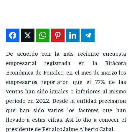
DEPORTES
DEPORTES
DEPORTES
DEPORTES
ENTRETENIMIENTO
ENTRETENIMIENTO
ENTRETENIMIENTO
ENTRETENIMIENTO
EN VIVO
EN VIVO
EN VIVO
EN VIVO
NOSOTROS
NOSOTROS
NOSOTROS
NOSOTROS
De acuerdo con la más reciente encuesta
INSTITUCIONAL
INSTITUCIONAL
INSTITUCIONAL
INSTITUCIONAL
empresarial registrada en la Bitácora
PUATE CON NOSOTROS
PUATE CON NOSOTROS
PUATE CON NOSOTROS
PUATE CON NOSOTROS
Económica de Fenalco, en el mes de marzo los
empresarios reportaron que el 77% de las
ventas han sido iguales o inferiores al mismo
periodo en 2022. Desde la entidad precisaron
que han sido varios los factores que han
llevado a estas cifras. Así lo dio a conocer el
presidente de Fenalco Jaime Alberto Cabal.