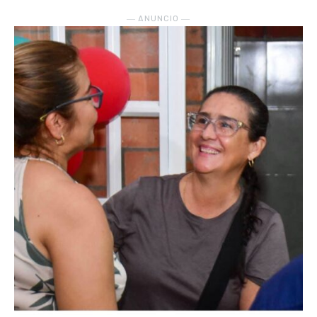
― ANUNCIO ―