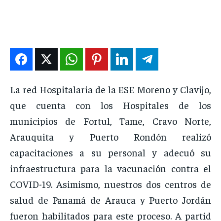
DEPORTES
DEPORTES
DEPORTES
DEPORTES
ENTRETENIMIENTO
ENTRETENIMIENTO
ENTRETENIMIENTO
ENTRETENIMIENTO
EN VIVO
EN VIVO
EN VIVO
EN VIVO
NOSOTROS
NOSOTROS
NOSOTROS
NOSOTROS
La red Hospitalaria de la ESE Moreno y Clavijo,
INSTITUCIONAL
INSTITUCIONAL
INSTITUCIONAL
INSTITUCIONAL
que cuenta con los Hospitales de los
PUATE CON NOSOTROS
PUATE CON NOSOTROS
PUATE CON NOSOTROS
PUATE CON NOSOTROS
municipios de Fortul, Tame, Cravo Norte,
Arauquita y Puerto Rondón realizó
capacitaciones a su personal y adecuó su
infraestructura para la vacunación contra el
COVID-19. Asimismo, nuestros dos centros de
salud de Panamá de Arauca y Puerto Jordán
fueron habilitados para este proceso. A partid