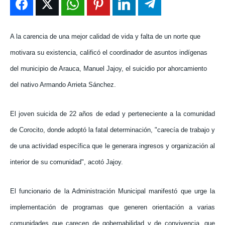
ENTRETENIMIENTO
ENTRETENIMIENTO
ENTRETENIMIENTO
ENTRETENIMIENTO
EN VIVO
EN VIVO
EN VIVO
EN VIVO
A la carencia de una mejor calidad de vida y falta de un norte que
motivara su existencia, calificó el coordinador de asuntos indígenas
NOSOTROS
NOSOTROS
NOSOTROS
NOSOTROS
del municipio de Arauca, Manuel Jajoy, el suicidio por ahorcamiento
INSTITUCIONAL
INSTITUCIONAL
INSTITUCIONAL
INSTITUCIONAL
del nativo Armando Arrieta Sánchez.
PUATE CON NOSOTROS
PUATE CON NOSOTROS
PUATE CON NOSOTROS
PUATE CON NOSOTROS
El joven suicida de 22 años de edad y perteneciente a la comunidad
de Corocito, donde adoptó la fatal determinación, "carecía de trabajo y
de una actividad específica que le generara ingresos y organización al
interior de su comunidad", acotó Jajoy.
El funcionario de la Administración Municipal manifestó que urge la
implementación de programas que generen orientación a varias
comunidades que carecen de gobernabilidad y de convivencia, que