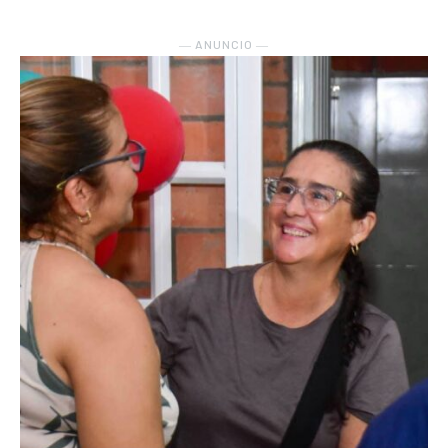
― ANUNCIO ―