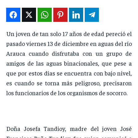
DEPORTES
DEPORTES
DEPORTES
DEPORTES
ENTRETENIMIENTO
ENTRETENIMIENTO
ENTRETENIMIENTO
ENTRETENIMIENTO
EN VIVO
EN VIVO
EN VIVO
EN VIVO
Un joven de tan solo 17 años de edad pereció el
pasado viernes 13 de diciembre en aguas del río
NOSOTROS
NOSOTROS
NOSOTROS
NOSOTROS
Arauca cuando disfrutaba con un grupo de
INSTITUCIONAL
INSTITUCIONAL
INSTITUCIONAL
INSTITUCIONAL
amigos de las aguas binacionales, que pese a
que por estos días se encuentra con bajo nivel,
PUATE CON NOSOTROS
PUATE CON NOSOTROS
PUATE CON NOSOTROS
PUATE CON NOSOTROS
es cuando se torna más peligroso, precisaron
los funcionarios de los organismos de socorro.
Doña Josefa Tandioy, madre del joven José