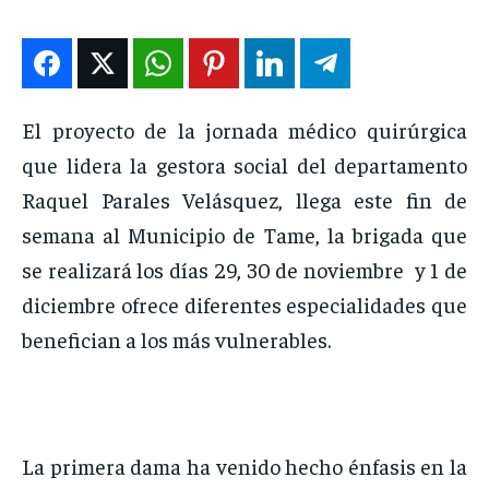
ENTRETENIMIENTO
ENTRETENIMIENTO
ENTRETENIMIENTO
ENTRETENIMIENTO
EN VIVO
EN VIVO
EN VIVO
EN VIVO
El proyecto de la jornada médico quirúrgica
NOSOTROS
NOSOTROS
NOSOTROS
NOSOTROS
que lidera la gestora social del departamento
INSTITUCIONAL
INSTITUCIONAL
INSTITUCIONAL
INSTITUCIONAL
Raquel Parales Velásquez, llega este fin de
semana al Municipio de Tame, la brigada que
PUATE CON NOSOTROS
PUATE CON NOSOTROS
PUATE CON NOSOTROS
PUATE CON NOSOTROS
se realizará los días 29, 30 de noviembre y 1 de
diciembre ofrece diferentes especialidades que
benefician a los más vulnerables.
La primera dama ha venido hecho énfasis en la