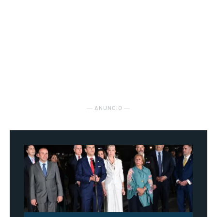
― ANUNCIO ―