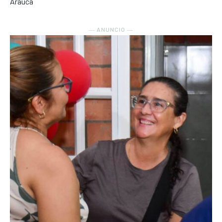
Arauca
― ANUNCIO ―