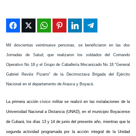
DEPORTES
DEPORTES
DEPORTES
DEPORTES
ENTRETENIMIENTO
ENTRETENIMIENTO
ENTRETENIMIENTO
ENTRETENIMIENTO
EN VIVO
EN VIVO
EN VIVO
EN VIVO
NOSOTROS
NOSOTROS
NOSOTROS
NOSOTROS
Mil doscientas veintinueve personas, se beneficiaron en las dos
Jornadas de Salud, que realizaron los soldados del Comando
INSTITUCIONAL
INSTITUCIONAL
INSTITUCIONAL
INSTITUCIONAL
Operativo No 18 y el Grupo de Caballería Mecanizado No 18 "General
PUATE CON NOSOTROS
PUATE CON NOSOTROS
PUATE CON NOSOTROS
PUATE CON NOSOTROS
Gabriel Revéiz Pizarro" de la
Decimoctava Brigada
del Ejército
Nacional en el departamento de Arauca y Boyacá.
La primera acción cívico militar se realizó en las instalaciones de la
Universidad Nacional a Distancia (UNAD), en el municipio Boyacense
de Cubará, los días 13 y 14 de junio del presente año, mientras que la
segunda actividad programada por la acción integral de la Unidad