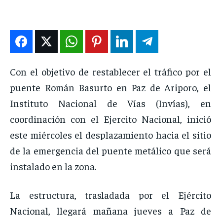
ENTRETENIMIENTO
ENTRETENIMIENTO
ENTRETENIMIENTO
ENTRETENIMIENTO
EN VIVO
EN VIVO
EN VIVO
EN VIVO
NOSOTROS
NOSOTROS
NOSOTROS
NOSOTROS
Con el objetivo de restablecer el tráfico por el
puente Román Basurto en Paz de Ariporo, el
INSTITUCIONAL
INSTITUCIONAL
INSTITUCIONAL
INSTITUCIONAL
Instituto Nacional de Vías (Invías), en
PUATE CON NOSOTROS
PUATE CON NOSOTROS
PUATE CON NOSOTROS
PUATE CON NOSOTROS
coordinación con el Ejercito Nacional, inició
este miércoles el desplazamiento hacia el sitio
de la emergencia del puente metálico que será
instalado en la zona.
La estructura, trasladada por el Ejército
Nacional, llegará mañana jueves a Paz de