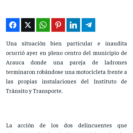
DEPORTES
DEPORTES
DEPORTES
DEPORTES
ENTRETENIMIENTO
ENTRETENIMIENTO
ENTRETENIMIENTO
ENTRETENIMIENTO
EN VIVO
EN VIVO
EN VIVO
EN VIVO
Una situación bien particular e inaudita
NOSOTROS
NOSOTROS
NOSOTROS
NOSOTROS
ocurrió ayer en pleno centro del municipio de
INSTITUCIONAL
INSTITUCIONAL
INSTITUCIONAL
INSTITUCIONAL
Arauca donde una pareja de ladrones
PUATE CON NOSOTROS
PUATE CON NOSOTROS
PUATE CON NOSOTROS
PUATE CON NOSOTROS
terminaron robándose una motocicleta frente a
las propias instalaciones del Instituto de
Tránsito y Transporte.
La acción de los dos delincuentes que