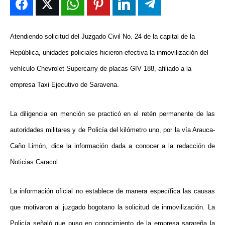
ENTRETENIMIENTO
ENTRETENIMIENTO
ENTRETENIMIENTO
ENTRETENIMIENTO
EN VIVO
EN VIVO
EN VIVO
EN VIVO
Atendiendo solicitud del Juzgado Civil No. 24 de la capital de la
República, unidades policiales hicieron efectiva la inmovilización del
NOSOTROS
NOSOTROS
NOSOTROS
NOSOTROS
vehículo Chevrolet Supercarry de placas GIV 188, afiliado a la
INSTITUCIONAL
INSTITUCIONAL
INSTITUCIONAL
INSTITUCIONAL
empresa Taxi Ejecutivo de Saravena.
PUATE CON NOSOTROS
PUATE CON NOSOTROS
PUATE CON NOSOTROS
PUATE CON NOSOTROS
La diligencia en mención se practicó en el retén permanente de las
autoridades militares y de Policía del kilómetro uno, por la vía Arauca-
Caño Limón, dice la información dada a conocer a la redacción de
Noticias Caracol.
La información oficial no establece de manera específica las causas
que motivaron al juzgado bogotano la solicitud de inmovilización. La
Policía señaló que puso en conocimiento de la empresa sarareña la