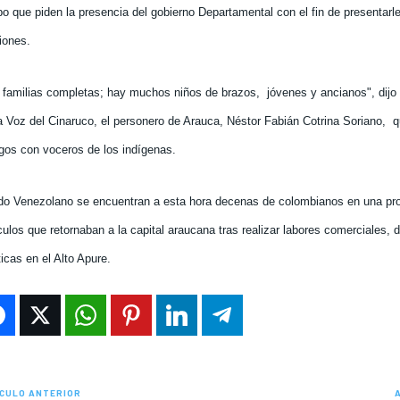
po que piden la presencia del gobierno Departamental con el fin de presentarl
iones.
 familias completas; hay muchos niños de brazos,
jóvenes y ancianos", dijo
a Voz del Cinaruco, el personero de Arauca, Néstor Fabián Cotrina Soriano,
q
ogos con voceros de los indígenas.
ado Venezolano se encuentran a esta hora decenas de colombianos en una pro
ulos que retornaban a la capital araucana tras realizar labores comerciales, d
ticas en el Alto Apure.
CULO ANTERIOR