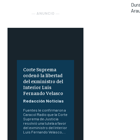
Dura
Ara
― ANUNCIO ―
Corte Suprema
ordenó la libertad
del exministro del
Interior Luis
Fernando Velasco
Redacción Noticias
Fuentes le confirmaron a
Caracol Radio que la Corte
Suprema de Justicia
resolvió una tutela a favor
del exministro del Interior
Luis Fernando Velasco,...