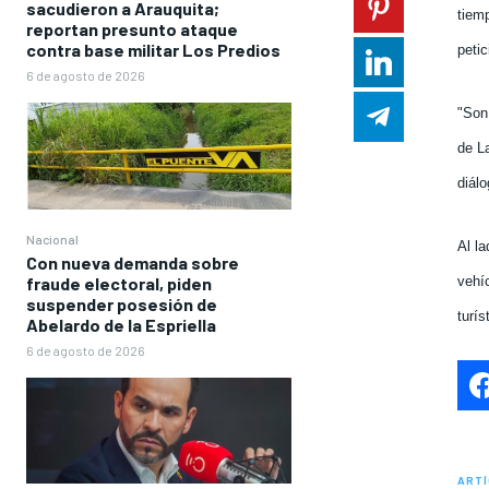
sacudieron a Arauquita;
tiem
reportan presunto ataque
contra base militar Los Predios
petic
6 de agosto de 2026
"Son
de L
diál
Nacional
Al l
Con nueva demanda sobre
fraude electoral, piden
vehíc
suspender posesión de
turís
Abelardo de la Espriella
6 de agosto de 2026
ARTÍ