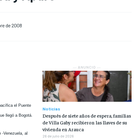
NOSOTROS
NOSOTROS
NOSOTROS
NOSOTROS
re de 2008
INSTITUCIONAL
INSTITUCIONAL
INSTITUCIONAL
INSTITUCIONAL
PUATE CON NOSOTROS
PUATE CON NOSOTROS
PUATE CON NOSOTROS
PUATE CON NOSOTROS
― ANUNCIO ―
acífica el Puente
Noticias
Después de siete años de espera, familias
ue llegó a Bogotá.
de Villa Gaby recibieron las llaves de su
vivienda en Arauca
e -Venezuela, al
26 de julio de 2026