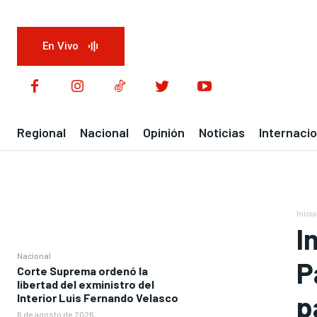
En Vivo
Regional
Nacional
Opinión
Noticias
Internacio
Inicio
I
Nacional
P
Corte Suprema ordenó la
libertad del exministro del
p
Interior Luis Fernando Velasco
6 de agosto de 2026