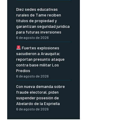
Diez sedes educativas
rurales de Tame reciben
títulos de propiedad y
garantizan seguridad jurídica
para futuras inversiones
6 de agosto de 2026
Fuertes explosiones
sacudieron a Arauquita;
reportan presunto ataque
contra base militar Los
Predios
6 de agosto de 2026
Con nueva demanda sobre
fraude electoral, piden
suspender posesión de
Abelardo de la Espriella
6 de agosto de 2026