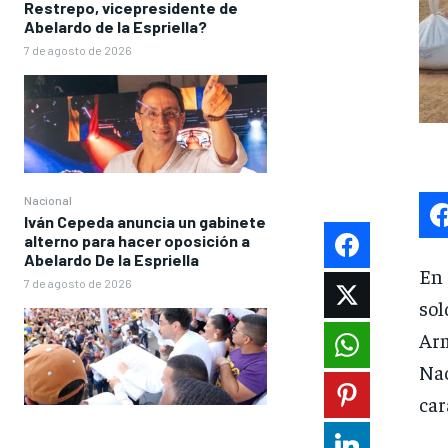
Restrepo, vicepresidente de
Abelardo de la Espriella?
7 de agosto de 2026
Nacional
Iván Cepeda anuncia un gabinete
alterno para hacer oposición a
Abelardo De la Espriella
En
7 de agosto de 2026
sol
Arm
Na
car