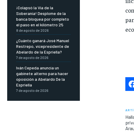
ilí
¡Colapsó la Vía de la
con
Soberanía! Desplome de la
par
banca bloquea por completo
el paso en el kilómetro 25
eco
8 de agosto de 2026
¿Cuánto ganará José Manuel
Restrepo, vicepresidente de
Abelardo de la Espriella?
7 de agosto de 2026
Iván Cepeda anuncia un
gabinete alterno para hacer
oposición a Abelardo De la
Espriella
7 de agosto de 2026
ARTÍ
Hall
priv
Ara