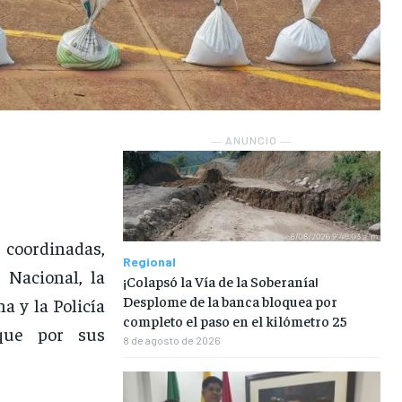
― ANUNCIO ―
 coordinadas,
Regional
 Nacional, la
¡Colapsó la Vía de la Soberanía!
Desplome de la banca bloquea por
 y la Policía
completo el paso en el kilómetro 25
que por sus
8 de agosto de 2026