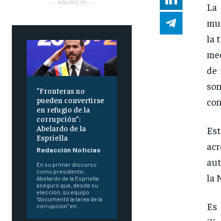
― ANUNCIO ―
La 
mun
la 
med
de 
son
“Fronteras no
pueden convertirse
con
en refugio de la
corrupción”:
Abelardo de la
Es
Espriella
acr
Redacción Noticias
aut
En su primer discurso
como presidente,
la 
Abelardo de la Espriella
aseguró que, desde su
elección, su equipo
“documentó la tarea de la
Es 
corrupción” en...