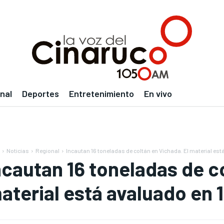
nal
Deportes
Entretenimiento
En vivo
Noticias
Regional
Incautan 16 toneladas de coltán en Vichada. El material está
ncautan 16 toneladas de co
aterial está avaluado en 