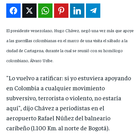
ENTRETENIMIENTO
ENTRETENIMIENTO
ENTRETENIMIENTO
ENTRETENIMIENTO
EN VIVO
EN VIVO
EN VIVO
EN VIVO
El presidente venezolano, Hugo Chávez, negó una vez más que apoye
a las guerrillas colombianas en el marco de una visita el sábado a la
NOSOTROS
NOSOTROS
NOSOTROS
NOSOTROS
ciudad de Cartagena, durante la cual se reunió con su homólogo
INSTITUCIONAL
INSTITUCIONAL
INSTITUCIONAL
INSTITUCIONAL
colombiano, Álvaro Uribe.
PUATE CON NOSOTROS
PUATE CON NOSOTROS
PUATE CON NOSOTROS
PUATE CON NOSOTROS
"Lo vuelvo a ratificar: si yo estuviera apoyando
en Colombia a cualquier movimiento
subversivo, terrorista o violento, no estaría
aquí", dijo Chávez a periodistas en el
aeropuerto Rafael Núñez del balneario
caribeño (1.100 Km. al norte de Bogotá).