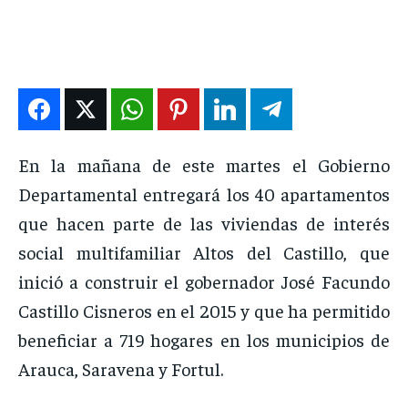
DEPORTES
DEPORTES
DEPORTES
DEPORTES
ENTRETENIMIENTO
ENTRETENIMIENTO
ENTRETENIMIENTO
ENTRETENIMIENTO
EN VIVO
EN VIVO
EN VIVO
EN VIVO
NOSOTROS
NOSOTROS
NOSOTROS
NOSOTROS
En la mañana de este martes el Gobierno
INSTITUCIONAL
INSTITUCIONAL
INSTITUCIONAL
INSTITUCIONAL
Departamental entregará los 40 apartamentos
que hacen parte de las viviendas de interés
PUATE CON NOSOTROS
PUATE CON NOSOTROS
PUATE CON NOSOTROS
PUATE CON NOSOTROS
social multifamiliar Altos del Castillo, que
inició a construir el gobernador José Facundo
Castillo Cisneros en el 2015 y que ha permitido
beneficiar a 719 hogares en los municipios de
Arauca, Saravena y Fortul.