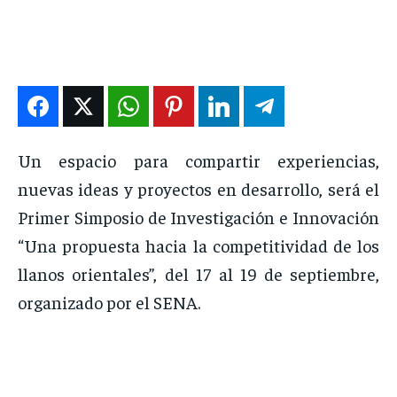
DEPORTES
DEPORTES
DEPORTES
DEPORTES
ENTRETENIMIENTO
ENTRETENIMIENTO
ENTRETENIMIENTO
ENTRETENIMIENTO
EN VIVO
EN VIVO
EN VIVO
EN VIVO
NOSOTROS
NOSOTROS
NOSOTROS
NOSOTROS
Un espacio para compartir experiencias,
nuevas ideas y proyectos en desarrollo, será el
INSTITUCIONAL
INSTITUCIONAL
INSTITUCIONAL
INSTITUCIONAL
Primer Simposio de Investigación e Innovación
PUATE CON NOSOTROS
PUATE CON NOSOTROS
PUATE CON NOSOTROS
PUATE CON NOSOTROS
“Una propuesta hacia la competitividad de los
llanos orientales”, del 17 al 19 de septiembre,
organizado por el SENA.