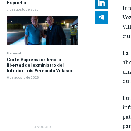
Espriella
Inf
7 de agosto de 2026
Voz
Vil
ciu
La
Nacional
Corte Suprema ordenó la
aho
libertad del exministro del
Interior Luis Fernando Velasco
una
6 de agosto de 2026
qui
Lu
inf
pa
pan
― ANUNCIO ―