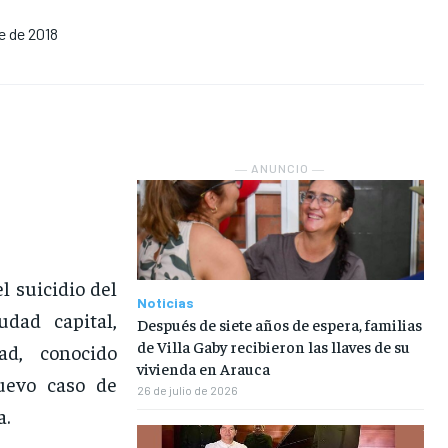
e de 2018
NOSOTROS
NOSOTROS
NOSOTROS
NOSOTROS
INSTITUCIONAL
INSTITUCIONAL
INSTITUCIONAL
INSTITUCIONAL
PUATE CON NOSOTROS
PUATE CON NOSOTROS
PUATE CON NOSOTROS
PUATE CON NOSOTROS
― ANUNCIO ―
l suicidio del
Noticias
dad capital,
Después de siete años de espera, familias
de Villa Gaby recibieron las llaves de su
d, conocido
vivienda en Arauca
uevo caso de
26 de julio de 2026
a.