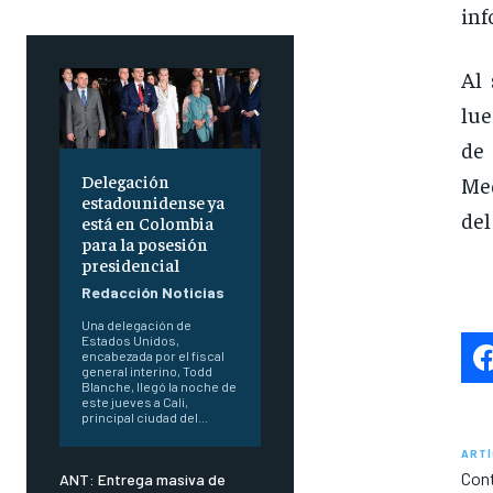
inf
Al 
lue
de 
Delegación
Med
estadounidense ya
del
está en Colombia
para la posesión
presidencial
Redacción Noticias
Una delegación de
Estados Unidos,
encabezada por el fiscal
general interino, Todd
Blanche, llegó la noche de
este jueves a Cali,
principal ciudad del...
ARTÍ
Cont
ANT: Entrega masiva de