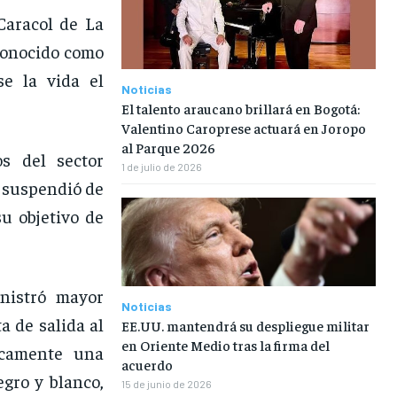
Caracol de La
 conocido como
se la vida el
Noticias
El talento araucano brillará en Bogotá:
Valentino Caroprese actuará en Joropo
al Parque 2026
os del sector
1 de julio de 2026
e suspendió de
u objetivo de
nistró mayor
Noticias
a de salida al
EE.UU. mantendrá su despliegue militar
en Oriente Medio tras la firma del
nicamente una
acuerdo
egro y blanco,
15 de junio de 2026